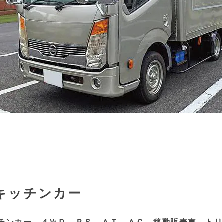
キッチンカー
チンカー ４ＷＤ ＰＳ ＡＴ ＡＣ 移動販売車 ト