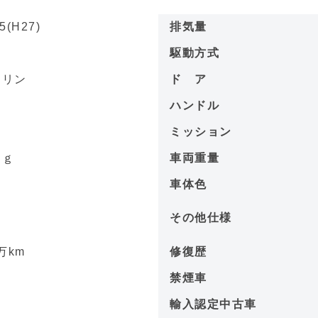
5(H27)
排気量
名
駆動方式
ソリン
ド ア
－
ハンドル
－
ミッション
ｋｇ
車両重量
－
車体色
その他仕様
7
万km
修復歴
－
禁煙車
－
輸入認定中古車