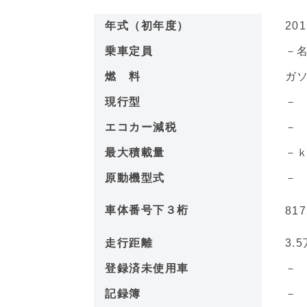
年式（初年度）
201
乗車定員
－
燃 料
ガ
現行型
エコカー減税
最大積載量
－
原動機型式
車体番号下３桁
81
走行距離
3.5
登録済未使用車
記録簿