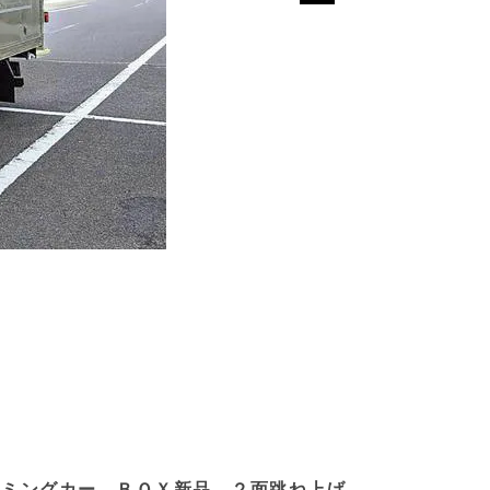
リミングカー ＢＯＸ新品 ２面跳ね上げ