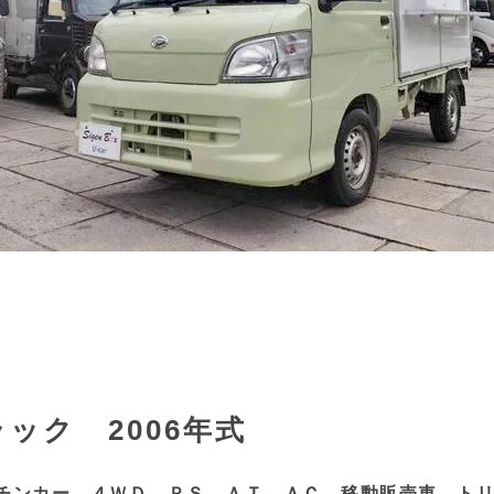
ック 2006年式
チンカー ４ＷＤ ＰＳ ＡＴ ＡＣ 移動販売車 ト