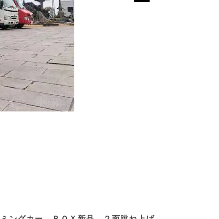
リミングカー ＢＯＸ新品 ２面跳ね上げ