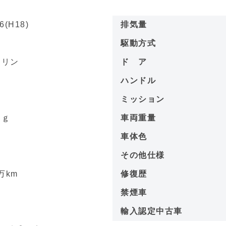
6(H18)
排気量
名
駆動方式
ソリン
ド ア
－
ハンドル
－
ミッション
ｋｇ
車両重量
－
車体色
0
その他仕様
万km
修復歴
－
禁煙車
－
輸入認定中古車