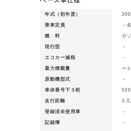
ベース車仕様
年式（初年度）
200
乗車定員
－
燃 料
ガ
現行型
エコカー減税
最大積載量
ー
原動機型式
車体番号下３桁
52
走行距離
3.3
登録済未使用車
記録簿