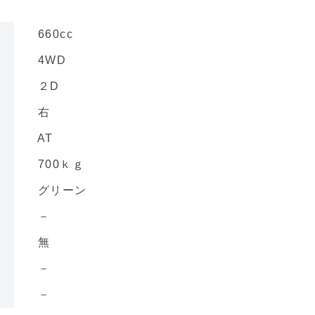
660cc
4WD
２D
右
AT
700ｋｇ
グリーン
－
無
－
－