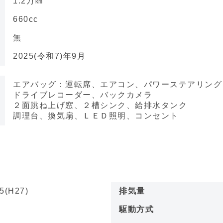
1.2万㎞
660cc
無
2025(令和7)年9月
エアバッグ：運転席、エアコン、パワーステアリング
ドライブレコーダー、バックカメラ
２面跳ね上げ窓、２槽シンク、給排水タンク
調理台、換気扇、ＬＥＤ照明、コンセント
5(H27)
排気量
名
駆動方式