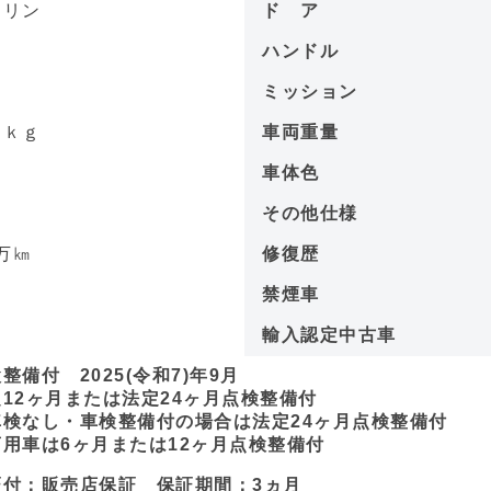
ソリン
ド ア
－
ハンドル
－
ミッション
 ｋｇ
車両重量
－
車体色
6
その他仕様
万㎞
修復歴
－
禁煙車
－
輸入認定中古車
整備付 2025(令和7)年9月
12ヶ月または法定24ヶ月点検整備付
検なし・車検整備付の場合は法定24ヶ月点検整備付
用車は6ヶ月または12ヶ月点検整備付
証付：販売店保証 保証期間：3ヵ月