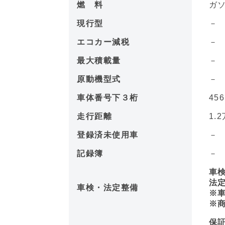
燃 料
ガ
現行型
エコカー減税
最大積載量
－
原動機型式
車体番号下３桁
45
走行距離
1.2
登録済未使用車
記録簿
車検
法定
車検・法定整備
※車
※商
保