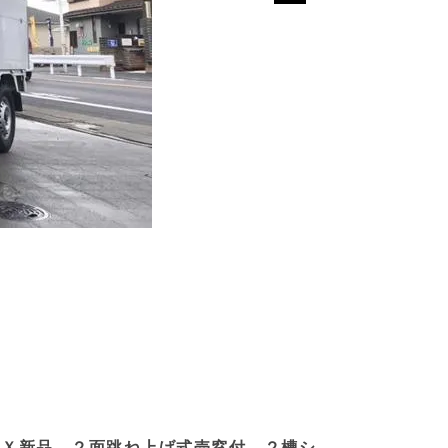
ＯＸ新品 ２面跳ね上げ式売窓付 ２槽シ