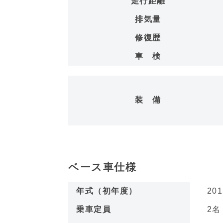
走行距離
排気量
修復歴
車 検
装 備
ベース車仕様
年式（初年度）
201
乗車定員
2