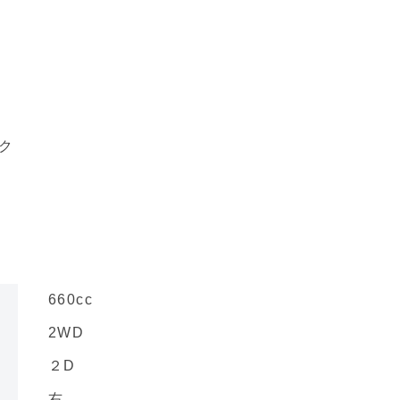
ク
660cc
2WD
２D
右