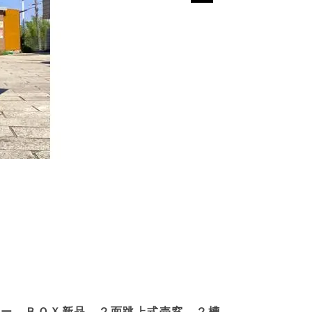
カー ＢＯＸ新品 ２面跳上式売窓 ２槽