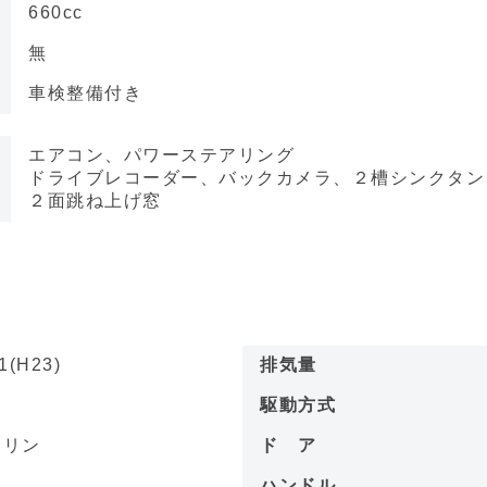
660cc
無
車検整備付き
エアコン、パワーステアリング
ドライブレコーダー、バックカメラ、２槽シンクタン
２面跳ね上げ窓
1(H23)
排気量
名
駆動方式
ソリン
ド ア
－
ハンドル