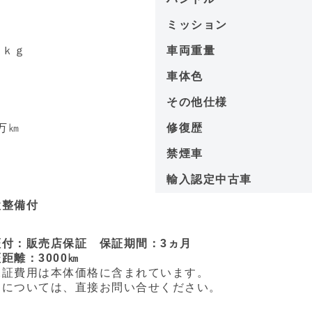
－
ミッション
 ｋｇ
車両重量
－
車体色
9
その他仕様
万㎞
修復歴
－
禁煙車
－
輸入認定中古車
検整備付
証付：販売店保証 保証期間：3ヵ月
離：3000㎞
証費用は本体価格に含まれています。
については、直接お問い合せください。