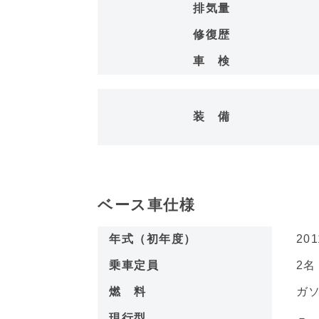
排気量
修復歴
車 検
装 備
ベース車仕様
年式（初年度）
201
乗車定員
2
燃 料
ガ
現行型