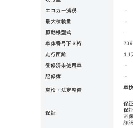
エコカー減税
最大積載量
－
原動機型式
車体番号下３桁
23
走行距離
4.1
登録済未使用車
記録簿
車
車検・法定整備
保
保証距
保証
※保
詳細