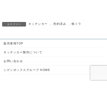
キッチンカー
、
売約済み
、
軽トラ
カテゴリー
販売車両TOP
キッチンカー製作について
お問い合わせ
シゲンボックスグループ HOME
シゲンボックス販売車両
住所
〒206-0021
東京都多摩市連光寺6-18-1 シゲンビル105号室
営業時間