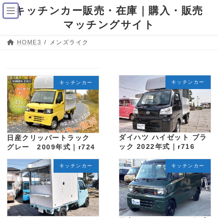
コ
ナ
キッチンカー販売・在庫｜購入・販売
ン
ビ
テ
ゲ
マッチングサイト
ン
ー
ツ
シ
HOME3
メンズライク
へ
ョ
ス
ン
キ
に
ッ
移
プ
動
キッチンカー
キッチンカー
ダイハツ ハイゼット ブラ
日産クリッパートラック
ック 2022年式｜r716
グレー 2009年式｜r724
キッチンカー
キッチンカー