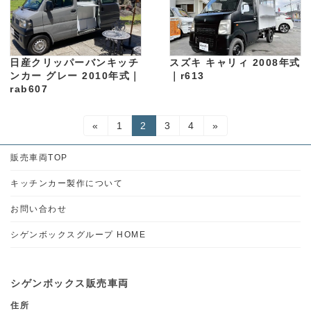
日産クリッパーバンキッチ
スズキ キャリィ 2008年式
ンカー グレー 2010年式｜
｜r613
rab607
投
固
固
固
固
«
1
2
3
4
»
定
定
定
定
稿
ペ
ペ
ペ
ペ
販売車両TOP
ー
ー
ー
ー
の
ジ
ジ
ジ
ジ
キッチンカー製作について
ペ
お問い合わせ
ー
シゲンボックスグループ HOME
ジ
送
シゲンボックス販売車両
り
住所